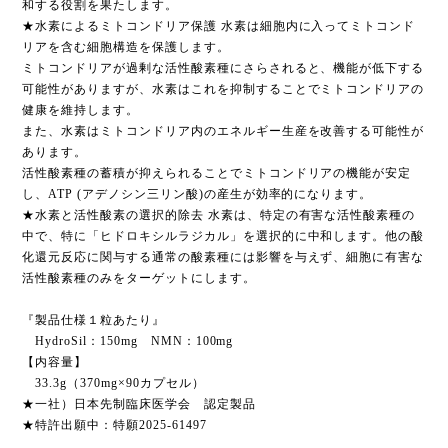
和する役割を果たします。
★水素によるミトコンドリア保護 水素は細胞内に入ってミトコンド
リアを含む細胞構造を保護します。
ミトコンドリアが過剰な活性酸素種にさらされると、機能が低下する
可能性がありますが、水素はこれを抑制することでミトコンドリアの
健康を維持します。
また、水素はミトコンドリア内のエネルギー生産を改善する可能性が
あります。
活性酸素種の蓄積が抑えられることでミトコンドリアの機能が安定
し、ATP (アデノシン三リン酸)の産生が効率的になります。
★水素と活性酸素の選択的除去 水素は、特定の有害な活性酸素種の
中で、特に「ヒドロキシルラジカル」を選択的に中和します。他の酸
化還元反応に関与する通常の酸素種には影響を与えず、細胞に有害な
活性酸素種のみをターゲットにします。
『製品仕様１粒あたり』
HydroSil：150mg NMN：100mg
【内容量】
33.3g（370mg×90カプセル）
★一社）日本先制臨床医学会 認定製品
★特許出願中：特願2025-61497