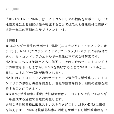
¥18,000
「HG EVO with NMN」は、ミトコンドリアの機能をサポートし、活
性酸素種による細胞損傷を軽減することで抗老化と健康維持に貢献す
る唯一無二の画期的なサプリメントです。
【特徴】
★ エネルギー産生のサポート NMN (ニコチンアミド・モノヌクレオ
チド)は、NAD+(ニコチンアミドアデニンジヌクレオチド)の前駆体で
あり、ミトコンドリアのエネルギー産生に不可欠な補酵素です。
NAD+のレベルは年齢とともに低下し、それに合わせてミトコンドリ
アの機能も低下しますが、NMNを摂取することでNAD+レベルが上
昇し、エネルギー代謝が改善されます。
NAD+はミトコンドリア内のサーチュイン遺伝子を活性化してミトコ
ンドリアの修復と再生を促進し、老化や疲労を防ぎ、細胞の健康を維
持することができます。
★NMNと活性酸素の抑制 活性酸素種はミトコンドリア内でエネルギ
ーを生成する過程で自然に発生します。
過剰な活性酸素種は酸化ストレスを引き起こし、細胞やDNAに損傷
を与えます。 NMNは抗酸化酵素の活動をサポートし活性酸素種を中