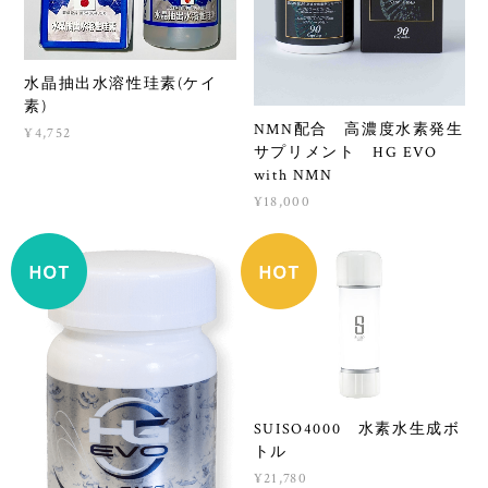
水晶抽出水溶性珪素(ケイ
素)
NMN配合 高濃度水素発生
¥4,752
サプリメント HG EVO
with NMN
¥18,000
SUISO4000 水素水生成ボ
トル
¥21,780