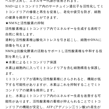
ベルが上昇し、エネルギー代謝が改善されます。
NAD+はミトコンドリア内のサーチュイン遺伝子を活性化してミ
トコンドリアの修復と再生を促進し、老化や疲労を防ぎ、細胞
の健康を維持することができます。
★NMNと活性酸素の抑制
活性酸素種はミトコンドリア内でエネルギーを生成する過程で
自然に発生します。
過剰な活性酸素種は酸化ストレスを引き起こし、細胞やDNAに
損傷を与えます。
NMNは抗酸化酵素の活動をサポートし活性酸素種を中和する役
割を果たします。
★水素によるミトコンドリア保護
水素は細胞内に入ってミトコンドリアを含む細胞構造を保護し
ます。
ミトコンドリアが過剰な活性酸素種にさらされると、機能が低
下する可能性がありますが、水素はこれを抑制することでミト
コンドリアの健康を維持します。
また、水素はミトコンドリア内のエネルギー生産を改善する可
能性があります。活性酸素種の蓄積が抑えられることでミトコ
ンドリアの機能が安定し、ATP (アデノシン三リン酸)の産生が