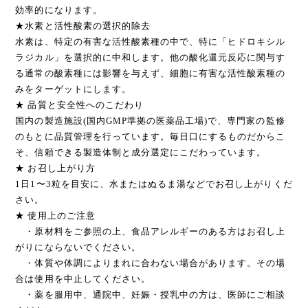
効率的になります。
★水素と活性酸素の選択的除去
水素は、特定の有害な活性酸素種の中で、特に「ヒドロキシル
ラジカル」を選択的に中和します。他の酸化還元反応に関与す
る通常の酸素種には影響を与えず、細胞に有害な活性酸素種の
みをターゲットにします。
★ 品質と安全性へのこだわり
国内の製造施設(国内GMP準拠の医薬品工場)で、専門家の監修
のもとに品質管理を行っています。毎日口にするものだからこ
そ、信頼できる製造体制と成分選定にこだわっています。
★ お召し上がり方
1日1〜3粒を目安に、水またはぬるま湯などでお召し上がりくだ
さい。
★ 使用上のご注意
・原材料をご参照の上、食品アレルギーのある方はお召し上
がりにならないでください。
・体質や体調によりまれに合わない場合があります。その場
合は使用を中止してください。
・薬を服用中、通院中、妊娠・授乳中の方は、医師にご相談